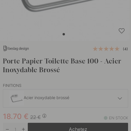
(4)
Porte Papier Toilette Base 100 - Acier
Inoxydable Brossé
FINITIONS
Acier inoxydable brossé
18.70 €
22 €
18.70
€
Chrome
22
€
EN STOCK
En stock
Achetez