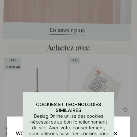
Achetez avec
15
15
POPULAR
COOKIES ET TECHNOLOGIES
SIMILAIRES
Beslag Online utilise des cookies
nécessaires au bon fonctionnement
RUBAN 3M
18
114
du site. Avec votre consentement,
Brosse Toilette Solid - Acier
Lingette Nettoyante Pour
WOULD YOU RATHER VISIT?
nous utilisons aussi des cookies pour
Inoxydable Brossé
Surfaces 3M