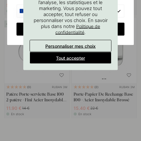
l’analyse, les statistiques et le
56.35 €
3.06 €
66.30 €
3.60 €
marketing. Vous pouvez tout
EU
En stock
En stock
accepter, tout refuser ou
personnaliser vos choix. En savoir
15
30
plus dans notre
Politique de
CHANGE COUNTRY
.
confidentialité
Personnaliser mes choix
Tout accepter
RUBAN 3M
RUBAN 3M
3
2
Patère Porte-serviette Base 100
Porte-Papier De Rechange Base
2-patère - Fini Acier Inoxydable
100 - Acier Inoxydable Brossé
Brossé
11.90 €
15.40 €
14 €
22 €
En stock
En stock