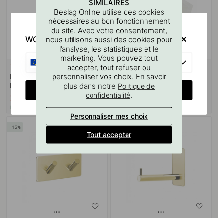
SIMILAIRES
Beslag Online utilise des cookies
nécessaires au bon fonctionnement
du site. Avec votre consentement,
WOULD YOU RATHER VISIT?
nous utilisons aussi des cookies pour
l’analyse, les statistiques et le
marketing. Vous pouvez tout
EU
accepter, tout refuser ou
RUBAN 3M
5
114
personnaliser vos choix. En savoir
Brosse Toilette Solid - Laiton
Lingette Nettoyante Pour
plus dans notre
Politique de
Poli
Surfaces 3M
CHANGE COUNTRY
.
confidentialité
73.53 €
3.06 €
86.50 €
3.60 €
En stock
En stock
Personnaliser mes choix
15
15
Tout accepter