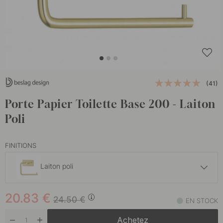
(41)
Porte Papier Toilette Base 200 - Laiton
Poli
FINITIONS
Laiton poli
19.55 €
23 €
20.83
€
Acier inoxydable brossé
24.50
€
EN STOCK
En stock
Achetez