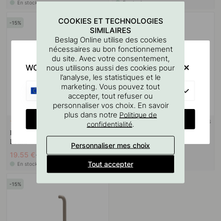
En stock
En stock
COOKIES ET TECHNOLOGIES
15
15
SIMILAIRES
Beslag Online utilise des cookies
nécessaires au bon fonctionnement
du site. Avec votre consentement,
WOULD YOU RATHER VISIT?
nous utilisons aussi des cookies pour
l’analyse, les statistiques et le
marketing. Vous pouvez tout
EU
accepter, tout refuser ou
personnaliser vos choix. En savoir
plus dans notre
Politique de
CHANGE COUNTRY
+ COULEURS
+ COULEURS
.
4
2
confidentialité
Patère Simple Calm - Laiton
Porte Papier Toilette Calm -
Bruni
Laiton Bruni
Personnaliser mes choix
19.55 €
39.53 €
23 €
46.50 €
Tout accepter
En stock
En stock
15