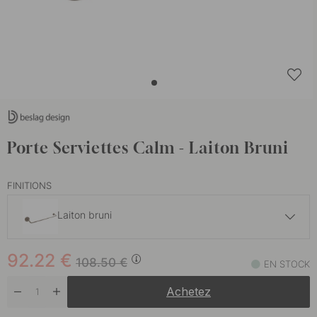
Porte Serviettes Calm - Laiton Bruni
FINITIONS
Laiton bruni
86.70 €
102 €
92.22
€
Chrome poli
108.50
€
EN STOCK
En stock
Achetez
92.23 €
108.50 €
Laiton poli
En stock