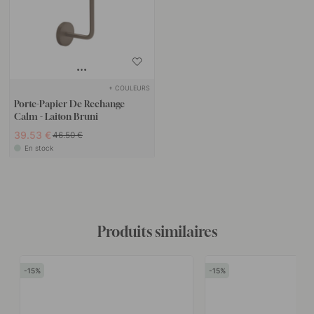
+ COULEURS
Porte-Papier De Rechange
Calm - Laiton Bruni
39.53 €
46.50 €
En stock
Produits similaires
15
15