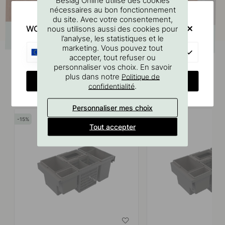
nécessaires au bon fonctionnement
du site. Avec votre consentement,
WOULD YOU RATHER VISIT?
nous utilisons aussi des cookies pour
l’analyse, les statistiques et le
marketing. Vous pouvez tout
EU
accepter, tout refuser ou
personnaliser vos choix. En savoir
plus dans notre
Politique de
CHANGE COUNTRY
.
confidentialité
Produits similaires
Personnaliser mes choix
15
15
Tout accepter