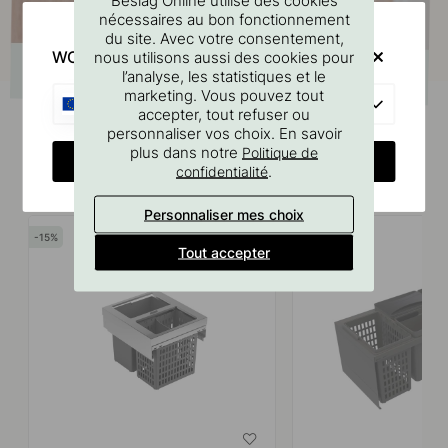
nécessaires au bon fonctionnement
du site. Avec votre consentement,
WOULD YOU RATHER VISIT?
nous utilisons aussi des cookies pour
l’analyse, les statistiques et le
marketing. Vous pouvez tout
EU
accepter, tout refuser ou
personnaliser vos choix. En savoir
plus dans notre
Politique de
CHANGE COUNTRY
.
confidentialité
Produits similaires
Personnaliser mes choix
15
15
Tout accepter