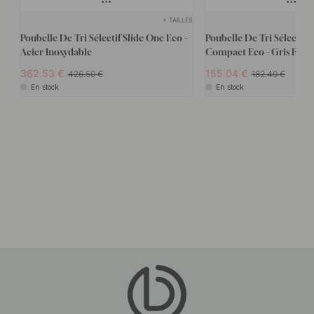
+ TAILLES
Poubelle De Tri Sélectif Slide One Eco -
Poubelle De Tri Sélectif 
Acier Inoxydable
Compact Eco - Gris Fonc
362.53
155.04
426.50
182.40
En stock
En stock