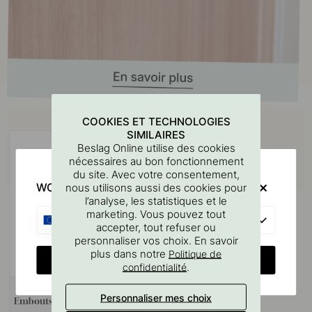
Achetez avec
COOKIES ET TECHNOLOGIES
SIMILAIRES
Beslag Online utilise des cookies
nécessaires au bon fonctionnement
du site. Avec votre consentement,
WOULD YOU RATHER VISIT?
nous utilisons aussi des cookies pour
l’analyse, les statistiques et le
marketing. Vous pouvez tout
EU
accepter, tout refuser ou
personnaliser vos choix. En savoir
plus dans notre
Politique de
CHANGE COUNTRY
.
confidentialité
Personnaliser mes choix
Embouts Miss - Aluminium 2-p