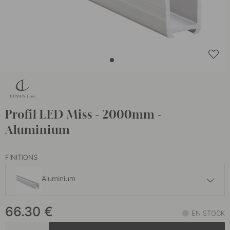
Profil LED Miss - 2000mm -
Aluminium
FINITIONS
Aluminium
76.50 €
66.30
€
Noir
EN STOCK
En stock