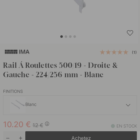
(1)
Rail Á Roulettes 500/19 - Droite &
Gauche - 224/256 mm - Blanc
FINITIONS
Blanc
10.20 €
12 €
10.20
€
Gris foncé
12
€
EN STOCK
En stock
Achetez