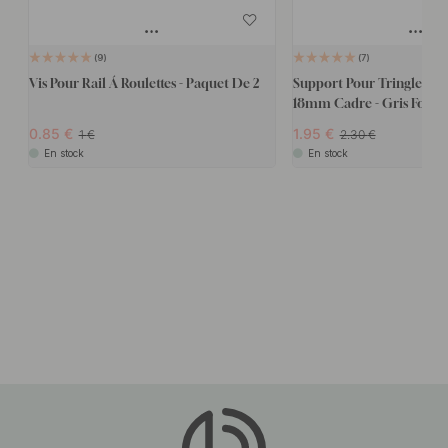
9
7
Vis Pour Rail Á Roulettes - Paquet De 2
Support Pour Tringle Á V
18mm Cadre - Gris Foncé 
0.85
1.95
1
2.30
En stock
En stock