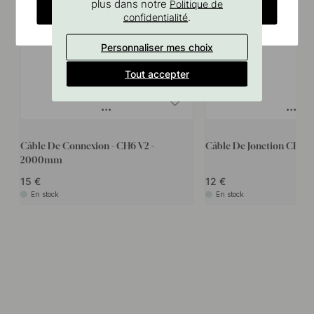
plus dans notre
Politique de
CHANGE COUNTRY
.
confidentialité
Personnaliser mes choix
Tout accepter
Câble De Connexion - CH6 V2 -
Câble De Jonction CH6 
2000mm
15
12
En stock
En stock