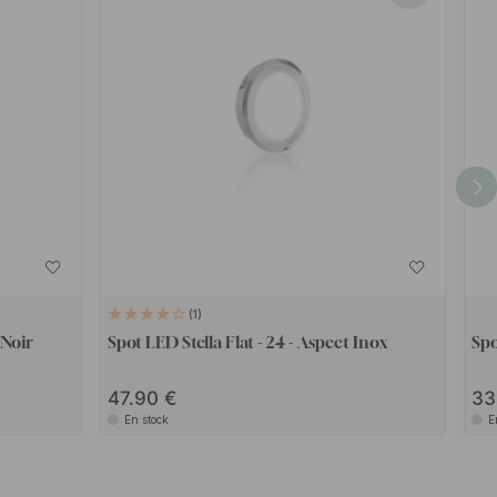
1
 Noir
Spot LED Stella Flat - 24 - Aspect Inox
Spo
47.90
33
En stock
E