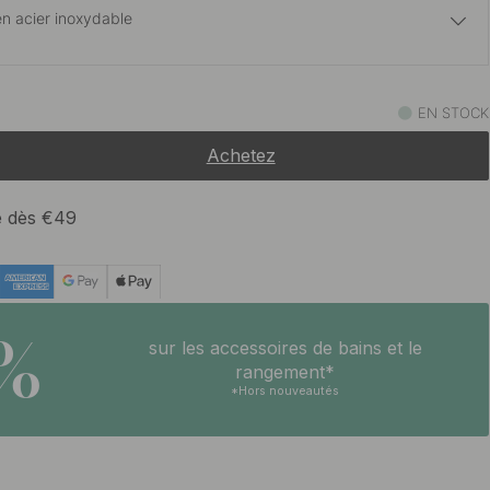
 en acier inoxydable
62.20 €
t
EN STOCK
En stock
Achetez
te dès €49
5%
sur les accessoires de bains et le
rangement*
*Hors nouveautés