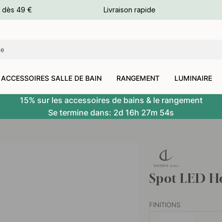
e dès 49 €
Livraison rapide
leurs
leurs
ACCESSOIRES SALLE DE BAIN
RANGEMENT
LUMINAIRE
15% sur les accessoires de bains & le rangement
Se termine dans:
2d
16h
27m
53s
Spot LED Ho
FINITIONS