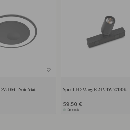
TDM DM - Noir Mat
Spot LED Magy R 24V/1W 2700K -
59.50
En stock