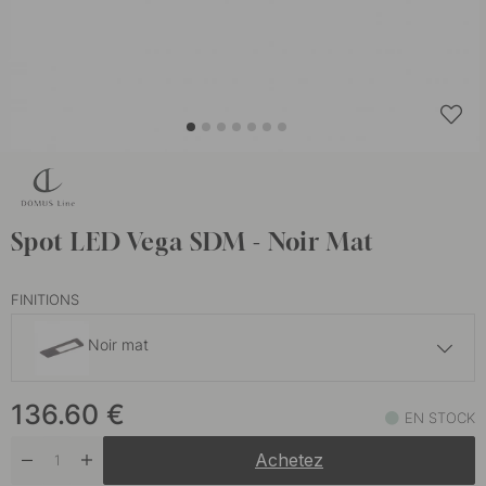
Spot LED Vega SDM - Noir Mat
FINITIONS
Noir mat
129.40 €
136.60
€
EN STOCK
En stock
Achetez