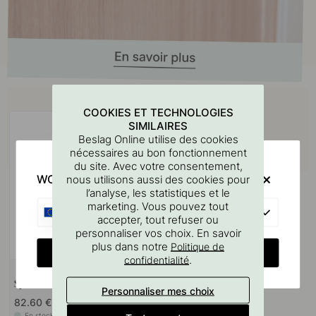
Achetez avec
COOKIES ET TECHNOLOGIES
SIMILAIRES
Beslag Online utilise des cookies
nécessaires au bon fonctionnement
du site. Avec votre consentement,
WOULD YOU RATHER VISIT?
nous utilisons aussi des cookies pour
l’analyse, les statistiques et le
marketing. Vous pouvez tout
EU
accepter, tout refuser ou
personnaliser vos choix. En savoir
plus dans notre
Politique de
CHANGE COUNTRY
.
confidentialité
Spot LED Vega - Noir Mat
Personnaliser mes choix
82.60 €
En stock