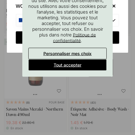
du site. Avec votre consentement,
POUR BASE
113
114
WOULD YOU RATHER VISIT?
nous utilisons aussi des cookies pour
Flacon Pompe - 500 ml -
Lingette Nettoyante Pour
l’analyse, les statistiques et le
Marron
Surfaces 3M
marketing. Vous pouvez tout
EU
accepter, tout refuser ou
5.87 €
3.06 €
6.90 €
3.60 €
personnaliser vos choix. En savoir
En stock
En stock
plus dans notre
Politique de
CHANGE COUNTRY
.
confidentialité
15
15
Personnaliser mes choix
Tout accepter
POUR BASE
8
43
Savon Mains Meraki - Northern
Étiquette Adhésive - Body Wash -
Dawn 490ml
Noir Mat
19.38 €
1.45 €
22.80 €
1.70 €
En stock
En stock