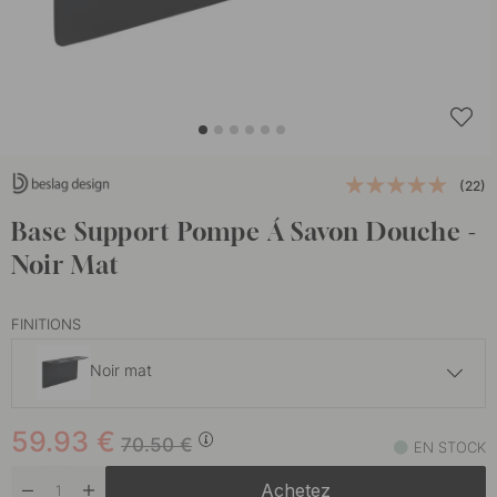
(22)
Base Support Pompe Á Savon Douche -
Noir Mat
FINITIONS
Noir mat
59.93 €
70.50 €
59.93
€
Acier inoxydable brossé
70.50
€
EN STOCK
En stock
Achetez