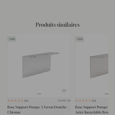
Produits similaires
15
15
RUBAN 3M
14
10
Base Support Pompe Á Savon Douche -
Base Support Pompe Á S
Chrome
Acier Inoxydable Brossé