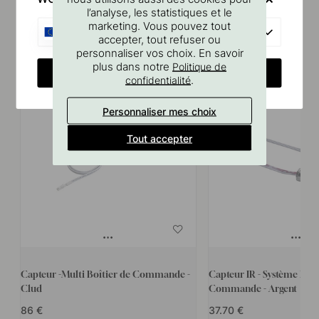
l’analyse, les statistiques et le
marketing. Vous pouvez tout
EU
accepter, tout refuser ou
Produits similaires
personnaliser vos choix. En savoir
plus dans notre
Politique de
CHANGE COUNTRY
.
confidentialité
Personnaliser mes choix
Tout accepter
Capteur -Multi Boîtier de Commande -
Capteur IR - Système De 
Clud
Commande - Argent
86
37.70