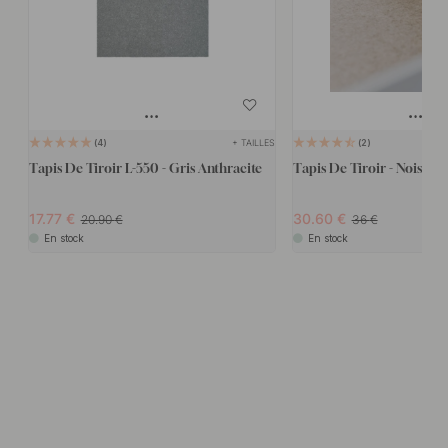
+ TAILLES
4
2
Tapis De Tiroir L-550 - Gris Anthracite
Tapis De Tiroir - Noisette
17.77
30.60
20.90
36
En stock
En stock