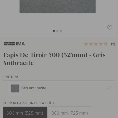
(2)
Tapis De Tiroir 500 (525mm) - Gris
Anthracite
FINITIONS
Gris anthracite
17.77 €
20.90 €
CHOISIR LARGEUR DE LA BOÎTE
Gris anthracite
En stock
600 mm (525 mm)
800 mm (725 mm)