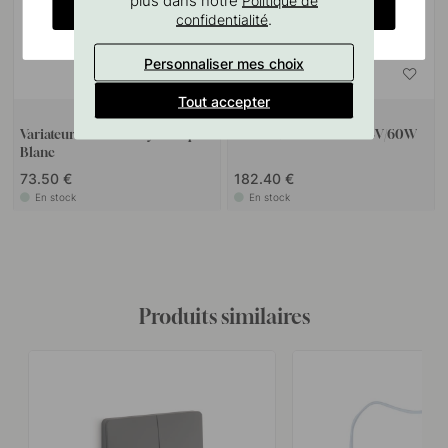
plus dans notre
Politique de
CHANGE COUNTRY
.
confidentialité
Personnaliser mes choix
Tout accepter
+ COULEURS
Variateur Sans Fil Kiny - Simple -
Variateurs X-Driver - 24V/60W
Blanc
73.50 €
182.40 €
En stock
En stock
Produits similaires