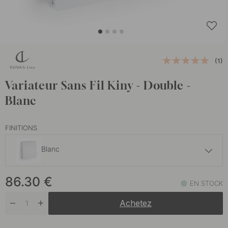
(1)
Variateur Sans Fil Kiny - Double -
Blanc
FINITIONS
Blanc
86.30 €
86.30
€
Noir
EN STOCK
En stock
Achetez