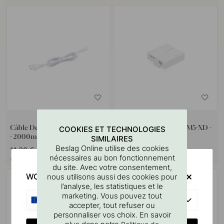
1
Câble De Connexion - X-Driver
Module De Contrôle CM5-XD -
COOKIES ET TECHNOLOGIES
- 2000mm
X-Driver
SIMILAIRES
Beslag Online utilise des cookies
11.30 €
48.10 €
nécessaires au bon fonctionnement
En stock
En stock
du site. Avec votre consentement,
WOULD YOU RATHER VISIT?
nous utilisons aussi des cookies pour
l’analyse, les statistiques et le
marketing. Vous pouvez tout
EU
accepter, tout refuser ou
personnaliser vos choix. En savoir