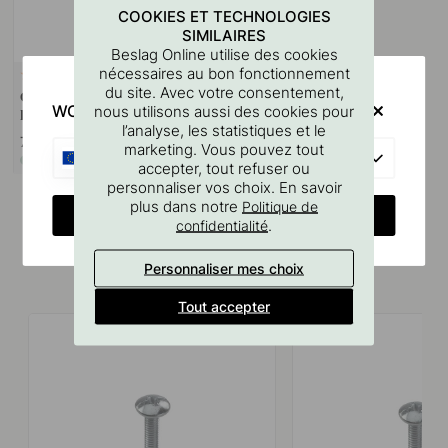
COOKIES ET TECHNOLOGIES
SIMILAIRES
Beslag Online utilise des cookies
nécessaires au bon fonctionnement
127
du site. Avec votre consentement,
Gabarit De Perçage Pour
WOULD YOU RATHER VISIT?
nous utilisons aussi des cookies pour
Poignées Et Boutons
l’analyse, les statistiques et le
7 €
marketing. Vous pouvez tout
EU
En stock
accepter, tout refuser ou
personnaliser vos choix. En savoir
plus dans notre
Politique de
CHANGE COUNTRY
.
confidentialité
Personnaliser mes choix
Produits similaires
Tout accepter