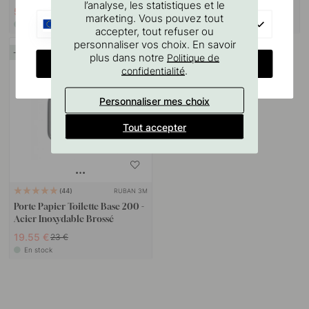
l’analyse, les statistiques et le
56.35 €
3.06 €
66.30 €
3.60 €
marketing. Vous pouvez tout
EU
En stock
En stock
accepter, tout refuser ou
personnaliser vos choix. En savoir
15
plus dans notre
Politique de
CHANGE COUNTRY
.
confidentialité
Personnaliser mes choix
Tout accepter
RUBAN 3M
44
Porte Papier Toilette Base 200 -
Acier Inoxydable Brossé
19.55 €
23 €
En stock