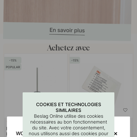
Achetez avec
15
15
POPULAR
COOKIES ET TECHNOLOGIES
SIMILAIRES
Beslag Online utilise des cookies
nécessaires au bon fonctionnement
RUBAN 3M
18
114
du site. Avec votre consentement,
Brosse Toilette Solid - Acier
Lingette Nettoyante Pour
WOULD YOU RATHER VISIT?
nous utilisons aussi des cookies pour
Inoxydable Brossé
Surfaces 3M