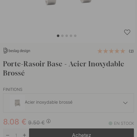
(2)
Porte-Rasoir Base - Acier Inoxydable
Brossé
FINITIONS
Acier inoxydable brossé
8.08 €
9.50 €
8.08
€
Chrome
9.50
€
EN STOCK
En stock
Achetez