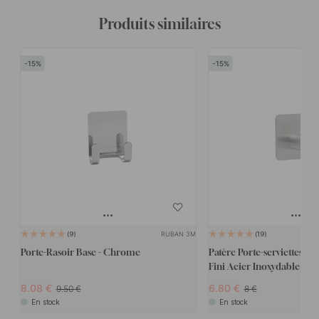
Produits similaires
15
15
RUBAN 3M
9
19
Porte-Rasoir Base - Chrome
Patère Porte-serviettes Bas
Fini Acier Inoxydable Bro
8.08
6.80
9.50
8
En stock
En stock