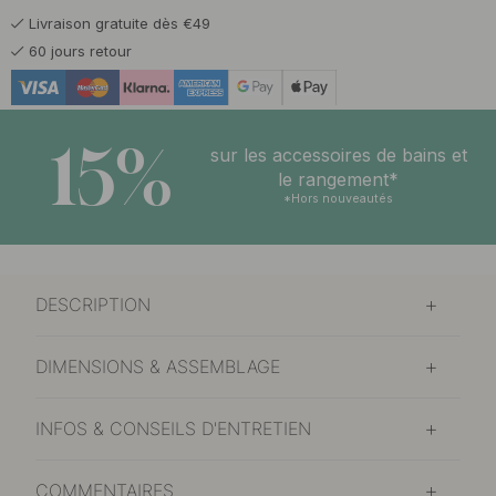
Livraison gratuite dès €49
15 €
Cuir Marron/Noir
60 jours retour
En stock
15 €
Cuir Noir/Chrome
En stock
15%
sur les accessoires de bains et
15 €
le rangement*
Cuir Noir/Noir
En stock
*Hors nouveautés
DESCRIPTION
DIMENSIONS & ASSEMBLAGE
INFOS & CONSEILS D'ENTRETIEN
COMMENTAIRES