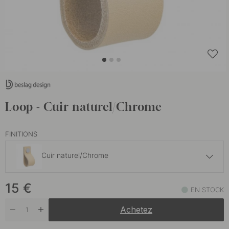
Loop - Cuir naturel/Chrome
FINITIONS
Cuir naturel/Chrome
15 €
15
€
Cuir marron/Chrome
EN STOCK
En stock
Achetez
15 €
Cuir Marron/Laiton
En stock