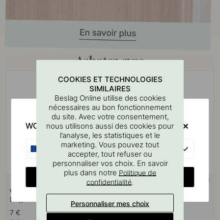
Achetez avec
COOKIES ET TECHNOLOGIES
SIMILAIRES
Beslag Online utilise des cookies
nécessaires au bon fonctionnement
du site. Avec votre consentement,
WOULD YOU RATHER VISIT?
nous utilisons aussi des cookies pour
l’analyse, les statistiques et le
marketing. Vous pouvez tout
EU
accepter, tout refuser ou
personnaliser vos choix. En savoir
plus dans notre
Politique de
CHANGE COUNTRY
SUPPORT MURAL
127
10
.
confidentialité
Gabarit De Perçage Pour
Goupille à vis M4x50mm 1
Poignées Et Boutons
pièce
Personnaliser mes choix
7 €
1.10 €