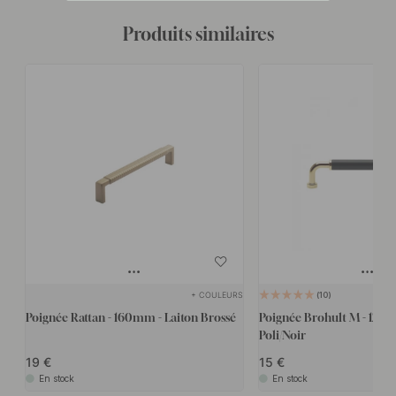
Produits similaires
+ COULEURS
10
Poignée Rattan - 160mm - Laiton Brossé
Poignée Brohult M - 128m
Poli/Noir
19
15
En stock
En stock