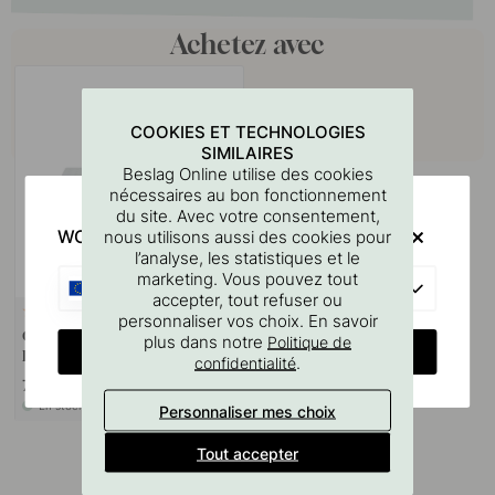
Achetez avec
COOKIES ET TECHNOLOGIES
SIMILAIRES
Beslag Online utilise des cookies
nécessaires au bon fonctionnement
du site. Avec votre consentement,
WOULD YOU RATHER VISIT?
nous utilisons aussi des cookies pour
l’analyse, les statistiques et le
marketing. Vous pouvez tout
EU
accepter, tout refuser ou
127
personnaliser vos choix. En savoir
Gabarit De Perçage Pour
plus dans notre
Politique de
CHANGE COUNTRY
Poignées Et Boutons
.
confidentialité
7 €
En stock
Personnaliser mes choix
Tout accepter