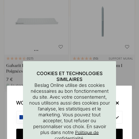
SUPPORT MURAL
127
10
Gabarit De Perçage Pour
Goupille à vis M4x50mm 1
Poignées Et Boutons
pièce
COOKIES ET TECHNOLOGIES
SIMILAIRES
7 €
1.10 €
Beslag Online utilise des cookies
En stock
En stock
nécessaires au bon fonctionnement
du site. Avec votre consentement,
WOULD YOU RATHER VISIT?
nous utilisons aussi des cookies pour
l’analyse, les statistiques et le
marketing. Vous pouvez tout
EU
accepter, tout refuser ou
personnaliser vos choix. En savoir
plus dans notre
Politique de
CHANGE COUNTRY
.
confidentialité