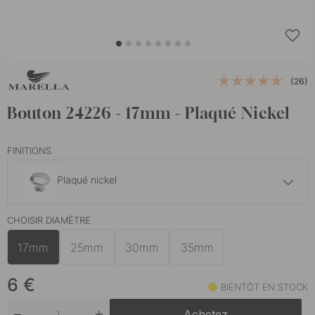
(26)
Bouton 24226 - 17mm - Plaqué Nickel
FINITIONS
Plaqué nickel
6 €
CHOISIR DIAMÈTRE
Étain
En stock
17mm
25mm
30mm
35mm
6
€
BIENTÔT EN STOCK
Achetez