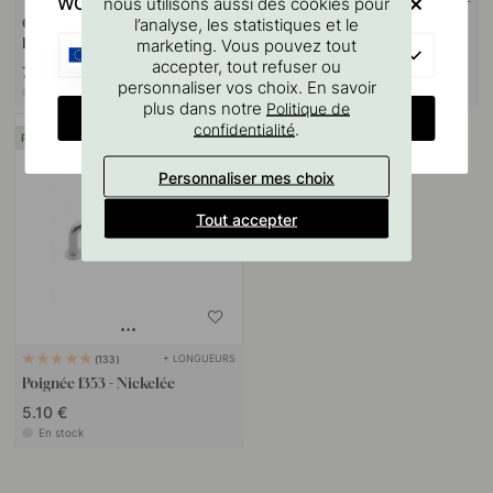
WOULD YOU RATHER VISIT?
nous utilisons aussi des cookies pour
l’analyse, les statistiques et le
Gabarit De Perçage Pour
Goupille à vis M4x50mm 1
Poignées Et Boutons
pièce
marketing. Vous pouvez tout
EU
accepter, tout refuser ou
7 €
1.10 €
personnaliser vos choix. En savoir
En stock
En stock
plus dans notre
Politique de
CHANGE COUNTRY
.
confidentialité
POPULAR
Personnaliser mes choix
Tout accepter
+ LONGUEURS
133
Poignée 1353 - Nickelée
5.10 €
En stock