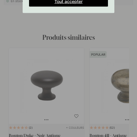
Tout accepter
En stock
En stock
Produits similaires
POPULAR
+ COULEURS
2
52
Bouton Duke - Noir Antique
Bouton 411 - Antique