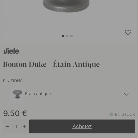
Bouton Duke - Étain Antique
FINITIONS
Étain antique
8.10 €
9.50
€
EN STOCK
En stock
Achetez
9.50 €
Laiton antique
En stock