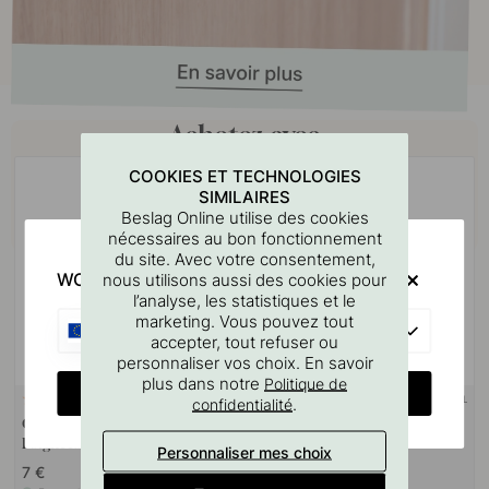
Achetez avec
COOKIES ET TECHNOLOGIES
SIMILAIRES
Beslag Online utilise des cookies
nécessaires au bon fonctionnement
du site. Avec votre consentement,
WOULD YOU RATHER VISIT?
nous utilisons aussi des cookies pour
l’analyse, les statistiques et le
marketing. Vous pouvez tout
EU
accepter, tout refuser ou
personnaliser vos choix. En savoir
plus dans notre
Politique de
CHANGE COUNTRY
SUPPORT MURAL
127
10
.
confidentialité
Gabarit De Perçage Pour
Goupille à vis M4x50mm 1
Poignées Et Boutons
pièce
Personnaliser mes choix
7 €
1.10 €