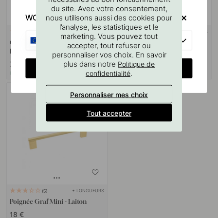
du site. Avec votre consentement,
WOULD YOU RATHER VISIT?
nous utilisons aussi des cookies pour
l’analyse, les statistiques et le
SUPPORT MURAL
127
10
marketing. Vous pouvez tout
EU
Gabarit De Perçage Pour
Goupille à vis M4x50mm 1
accepter, tout refuser ou
Poignées Et Boutons
pièce
personnaliser vos choix. En savoir
plus dans notre
Politique de
7 €
1.10 €
CHANGE COUNTRY
.
confidentialité
En stock
En stock
Personnaliser mes choix
Tout accepter
+ LONGUEURS
5
Poignée Graf Mini - Laiton
18 €