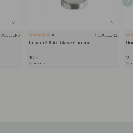
 COULEURS
+ COULEURS
1
Bouton 24136 - Blanc/Chrome
Bou
10
2.
En stock
E