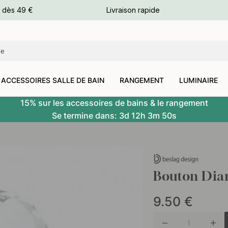
e dès 49 €
Livraison rapide
leurs
leurs
ACCESSOIRES SALLE DE BAIN
RANGEMENT
LUMINAIRE
15% sur les accessoires de bains & le rangement
Se termine dans:
3d
12h
3m
49s
Bouton Dia
9.50
€