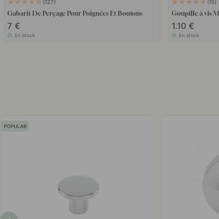
127
10
Gabarit De Perçage Pour Poignées Et Boutons
Goupille à vis
7 €
1.10 €
En stock
En stock
POPULAR