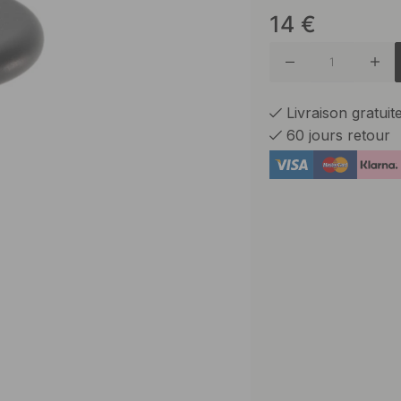
14
€
Laiton po
Plaqué n
Livraison gratui
60 jours retour