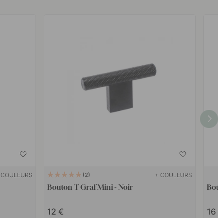
 COULEURS
+ COULEURS
2
Bouton T Graf Mini - Noir
Bou
12
1