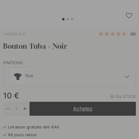
(6)
Bouton Tuba - Noir
FINITIONS
Noir
10 €
10
€
Chêne
EN STOCK
En stock
Achetez
11 €
Noyer
En stock
Livraison gratuite dès €49
60 jours retour