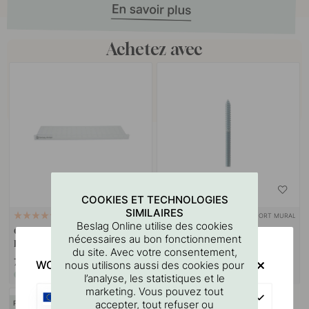
Achetez avec
COOKIES ET TECHNOLOGIES
SIMILAIRES
SUPPORT MURAL
127
9
Beslag Online utilise des cookies
Gabarit De Perçage Pour
Goupille à vis M4x50mm 1
nécessaires au bon fonctionnement
Poignées Et Boutons
pièce
du site. Avec votre consentement,
7 €
1.10 €
WOULD YOU RATHER VISIT?
nous utilisons aussi des cookies pour
En stock
En stock
l’analyse, les statistiques et le
marketing. Vous pouvez tout
EU
accepter, tout refuser ou
POPULAR