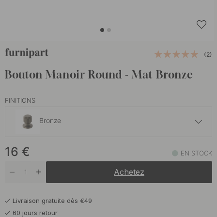
(2)
Bouton Manoir Round - Mat Bronze
FINITIONS
Bronze
16 €
16
€
Laiton antique
EN STOCK
En stock
Achetez
16 €
Or
En stock
Livraison gratuite dès €49
16 €
Noir mat
60 jours retour
En stock