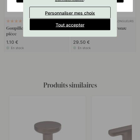
Personnaliser mes choix
SUPPORT MURAL
+ LONGUEURS
10
4
Tout accepter
Goupille à vis M4x50mm 1
Poignée Manor - Mat Bronze
pièce
1.10 €
29.50 €
En stock
En stock
Produits similaires