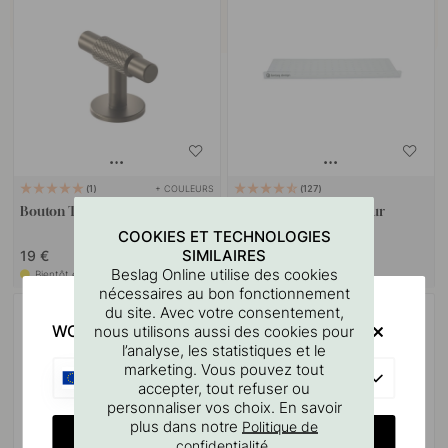
+ COULEURS
1
127
Bouton T Manor - Mat Bronze
Gabarit De Perçage Pour
Poignées Et Boutons
COOKIES ET TECHNOLOGIES
SIMILAIRES
19 €
7 €
Beslag Online utilise des cookies
Bientôt en stock
En stock
nécessaires au bon fonctionnement
du site. Avec votre consentement,
WOULD YOU RATHER VISIT?
nous utilisons aussi des cookies pour
l’analyse, les statistiques et le
marketing. Vous pouvez tout
EU
accepter, tout refuser ou
personnaliser vos choix. En savoir
plus dans notre
Politique de
CHANGE COUNTRY
.
confidentialité