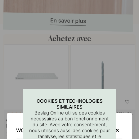
Achetez avec
COOKIES ET TECHNOLOGIES
SIMILAIRES
Beslag Online utilise des cookies
SUPPORT MURAL
127
10
nécessaires au bon fonctionnement
Gabarit De Perçage Pour
Goupille à vis M4x50mm 1
du site. Avec votre consentement,
Poignées Et Boutons
pièce
WOULD YOU RATHER VISIT?
nous utilisons aussi des cookies pour
7 €
1.10 €
l’analyse, les statistiques et le