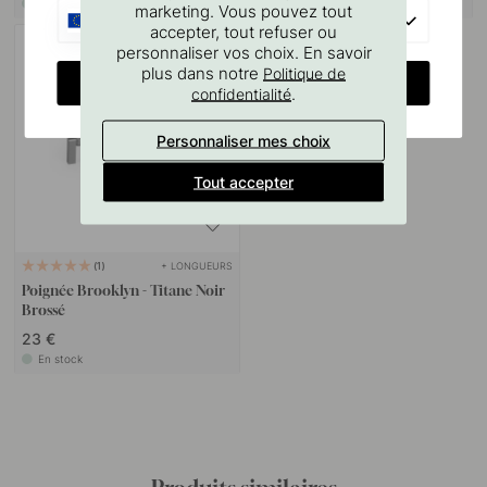
En stock
En stock
marketing. Vous pouvez tout
EU
accepter, tout refuser ou
personnaliser vos choix. En savoir
plus dans notre
Politique de
CHANGE COUNTRY
.
confidentialité
Personnaliser mes choix
Tout accepter
+ LONGUEURS
1
Poignée Brooklyn - Titane Noir
Brossé
23 €
En stock