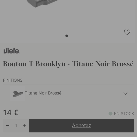
Bouton T Brooklyn - Titane Noir Brossé
FINITIONS
Titane Noir Brossé
14 €
14
€
Bronze Brossé
EN STOCK
En stock
Achetez
14 €
Laiton Brossé Foncé
En stock