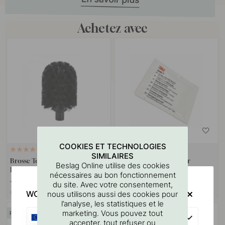
Achetez avec
COOKIES ET TECHNOLOGIES
15
114
SIMILAIRES
Brosse Toilette Solid - Brosse de
Lingette Nettoyante Pour
Beslag Online utilise des cookies
Rechange
Surfaces 3M
nécessaires au bon fonctionnement
13.30 €
3.60 €
du site. Avec votre consentement,
WOULD YOU RATHER VISIT?
nous utilisons aussi des cookies pour
En stock
En stock
l’analyse, les statistiques et le
marketing. Vous pouvez tout
POPULAR
EU
accepter, tout refuser ou