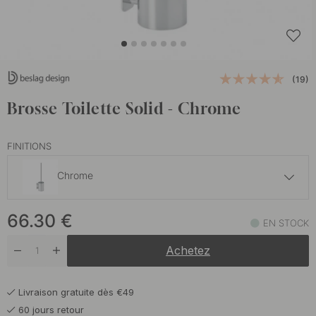
(19)
Brosse Toilette Solid - Chrome
FINITIONS
Chrome
66.30 €
66.30
€
Acier inoxydable brossé
EN STOCK
En stock
Achetez
86.50 €
Laiton poli
En stock
Livraison gratuite dès €49
63.50 €
Noir mat
60 jours retour
En stock