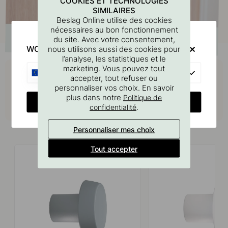
COOKIES ET TECHNOLOGIES
SIMILAIRES
Beslag Online utilise des cookies
nécessaires au bon fonctionnement
du site. Avec votre consentement,
WOULD YOU RATHER VISIT?
nous utilisons aussi des cookies pour
l’analyse, les statistiques et le
Achetez avec
marketing. Vous pouvez tout
EU
accepter, tout refuser ou
personnaliser vos choix. En savoir
plus dans notre
Politique de
CHANGE COUNTRY
.
confidentialité
Produits similaires
Personnaliser mes choix
Tout accepter