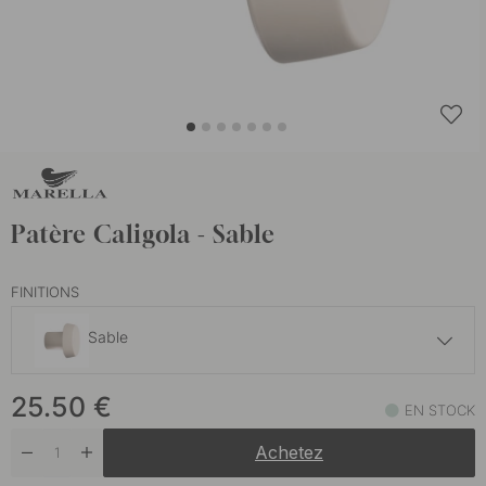
Patère Caligola - Sable
FINITIONS
Sable
25.50 €
25.50
€
Blanc
EN STOCK
En stock
Achetez
25.50 €
Noir
En stock