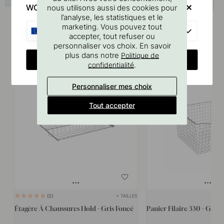
WOULD YOU RATHER VISIT?
nous utilisons aussi des cookies pour
l’analyse, les statistiques et le
marketing. Vous pouvez tout
EU
accepter, tout refuser ou
personnaliser vos choix. En savoir
Produits similaires
plus dans notre
Politique de
CHANGE COUNTRY
.
confidentialité
15
15
Personnaliser mes choix
Tout accepter
+ TAILLES
2
Étagère Á Chaussures Hold - Gris Foncé
Panier Filaire 330 - Gris 