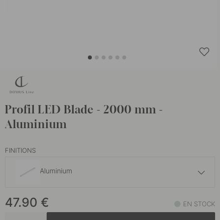
Profil LED Blade - 2000 mm -
Aluminium
FINITIONS
Aluminium
51 €
47.90
€
Noir mat
EN STOCK
En stock