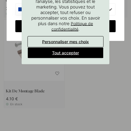
l’analyse, les statistiques et le
Opale
2-p
marketing. Vous pouvez tout
22.50 €
12.30 €
EU
accepter, tout refuser ou
En stock
En stock
personnaliser vos choix. En savoir
plus dans notre
Politique de
CHANGE COUNTRY
.
confidentialité
Personnaliser mes choix
Tout accepter
Kit De Montage Blade
4.10 €
En stock