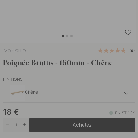
(9)
Poignée Brutus - 160mm - Chêne
FINITIONS
Chêne
25.50 €
18
€
Noyer
EN STOCK
En stock
Achetez