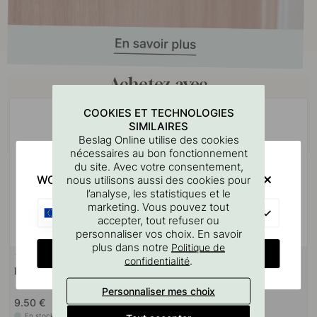
Achetez avec
COOKIES ET TECHNOLOGIES
SIMILAIRES
Beslag Online utilise des cookies
nécessaires au bon fonctionnement
du site. Avec votre consentement,
WOULD YOU RATHER VISIT?
nous utilisons aussi des cookies pour
l’analyse, les statistiques et le
marketing. Vous pouvez tout
EU
accepter, tout refuser ou
personnaliser vos choix. En savoir
plus dans notre
Politique de
CHANGE COUNTRY
+ COULEURS
19
127
.
confidentialité
Bouton Brutus - Chêne
Gabarit De Perçage Pour
Poignées Et Boutons
Personnaliser mes choix
9.50 €
7 €
En stock
En stock