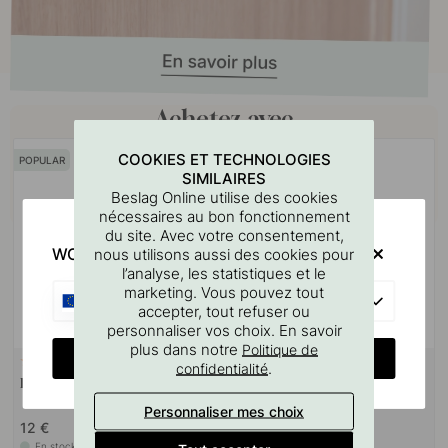
Achetez avec
COOKIES ET TECHNOLOGIES
POPULAR
SIMILAIRES
Beslag Online utilise des cookies
nécessaires au bon fonctionnement
du site. Avec votre consentement,
WOULD YOU RATHER VISIT?
nous utilisons aussi des cookies pour
l’analyse, les statistiques et le
marketing. Vous pouvez tout
EU
accepter, tout refuser ou
personnaliser vos choix. En savoir
plus dans notre
Politique de
CHANGE COUNTRY
+ COULEURS
8
127
.
confidentialité
Bouton Brutus - Noyer
Gabarit De Perçage Pour
Poignées Et Boutons
Personnaliser mes choix
12 €
7 €
En stock
En stock