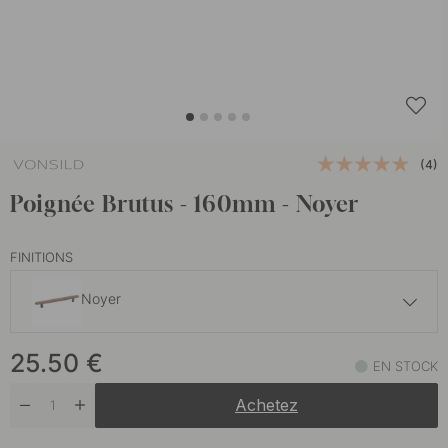
(4)
Poignée Brutus - 160mm - Noyer
FINITIONS
Noyer
18 €
25.50
€
Chêne
EN STOCK
En stock
Achetez