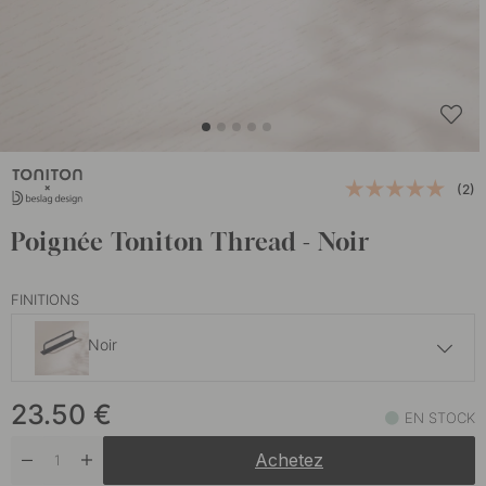
(2)
Poignée Toniton Thread - Noir
FINITIONS
Noir
23.50 €
23.50
€
Grège
EN STOCK
En stock
Achetez