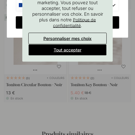
marketing. Vous pouvez tout
EU
En stock
En stock
accepter, tout refuser ou
personnaliser vos choix. En savoir
POPULAR
70
plus dans notre
Politique de
CHANGE COUNTRY
.
confidentialité
Personnaliser mes choix
Tout accepter
+ COULEURS
+ COULEURS
3
2
Toniton Circular Bouton - Noir
Toniton Key Bouton - Noir
13 €
5.40 €
18 €
En stock
En stock
Produits similaires