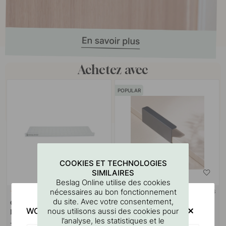
Achetez avec
POPULAR
COOKIES ET TECHNOLOGIES
SIMILAIRES
Beslag Online utilise des cookies
nécessaires au bon fonctionnement
+ LONGUEURS
127
16
du site. Avec votre consentement,
Gabarit De Perçage Pour
Poignée Toniton Hide - Noir
WOULD YOU RATHER VISIT?
nous utilisons aussi des cookies pour
Poignées Et Boutons
l’analyse, les statistiques et le
7 €
9 €