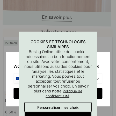
Achetez avec
COOKIES ET TECHNOLOGIES
POPULAR
SIMILAIRES
Beslag Online utilise des cookies
nécessaires au bon fonctionnement
du site. Avec votre consentement,
WOULD YOU RATHER VISIT?
nous utilisons aussi des cookies pour
l’analyse, les statistiques et le
marketing. Vous pouvez tout
EU
accepter, tout refuser ou
personnaliser vos choix. En savoir
plus dans notre
Politique de
CHANGE COUNTRY
52
127
.
confidentialité
Bouton 2078 - Laiton Brossé
Gabarit De Perçage Pour
Poignées Et Boutons
Personnaliser mes choix
6.50 €
7 €