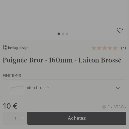
(4)
Poignée Bror - 160mm - Laiton Brossé
FINITIONS
Laiton brossé
10 €
10
€
Finition en acier inoxydable
EN STOCK
En stock
Achetez
10 €
Plaqué nickel
En stock