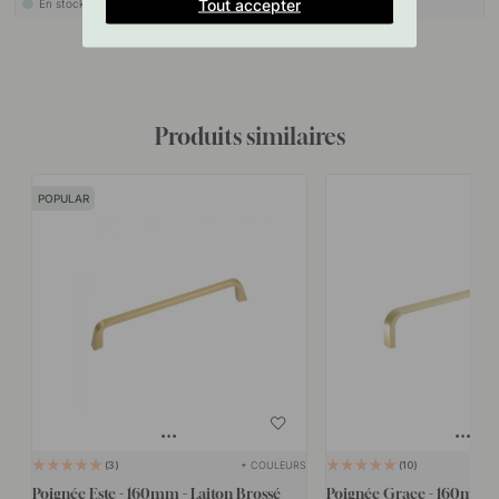
Tout accepter
En stock
En stock
Produits similaires
POPULAR
+ COULEURS
3
10
Poignée Este - 160mm - Laiton Brossé
Poignée Grace - 160mm - 