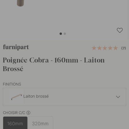
(7)
Poignée Cobra - 160mm - Laiton
Brossé
FINITIONS
Laiton brossé
15.50 €
CHOISIR C/C
Gunmetal
En stock
160mm
320mm