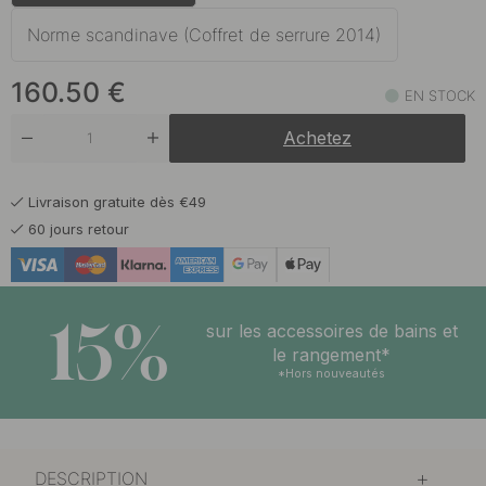
136.50 €
Finition en acier inoxydable
En stock
Norme scandinave (Coffret de serrure 2014)
136.50 €
Laiton
160.50
€
En stock
EN STOCK
Achetez
136.50 €
Noir
En stock
Livraison gratuite dès €49
60 jours retour
15%
sur les accessoires de bains et
le rangement*
*Hors nouveautés
DESCRIPTION