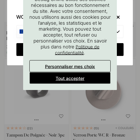
nécessaires au bon fonctionnement
du site. Avec votre consentement,
WOULD YOU RATHER VISIT?
nous utilisons aussi des cookies pour
l’analyse, les statistiques et le
+ COULEURS
+ COULEURS
1
1
marketing. Vous pouvez tout
EU
Butée De Porte Helix - Bronze
Butée De Porte Helix Stripe -
accepter, tout refuser ou
Foncé
Bronze Foncé
personnaliser vos choix. En savoir
plus dans notre
Politique de
34 €
34 €
CHANGE COUNTRY
.
confidentialité
En stock
En stock
Personnaliser mes choix
Tout accepter
+ COULEURS
22
13
Tampon De Poignée - Noir 3pc
Verrou Porte WC R - Bronze