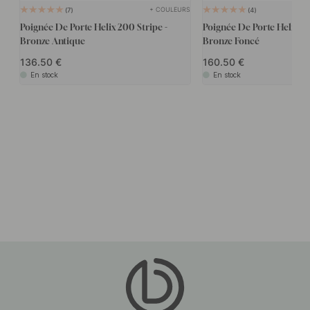
+ COULEURS
7
4
Poignée De Porte Helix 200 Stripe -
Poignée De Porte Helix 20
Bronze Antique
Bronze Foncé
136.50
160.50
En stock
En stock