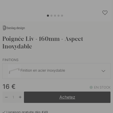
Poignée Liv - 160mm - Aspect
Inoxydable
FINITIONS
Finition en acier inoxydable
16.50 €
16
€
Bronze Brossé
EN STOCK
En stock
Achetez
16.50 €
Or Clair Brossé
En stock
Livraison gratuite dès €49