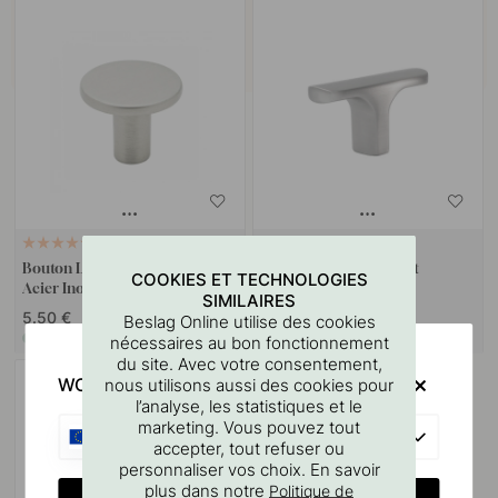
+ COULEURS
8
3
Bouton Lund - 25mm - Fini
Bouton T Ethel - Aspect
COOKIES ET TECHNOLOGIES
Acier Inoxydable
Inoxydable
SIMILAIRES
5.50 €
10 €
Beslag Online utilise des cookies
En stock
En stock
nécessaires au bon fonctionnement
du site. Avec votre consentement,
WOULD YOU RATHER VISIT?
nous utilisons aussi des cookies pour
l’analyse, les statistiques et le
marketing. Vous pouvez tout
EU
accepter, tout refuser ou
personnaliser vos choix. En savoir
plus dans notre
Politique de