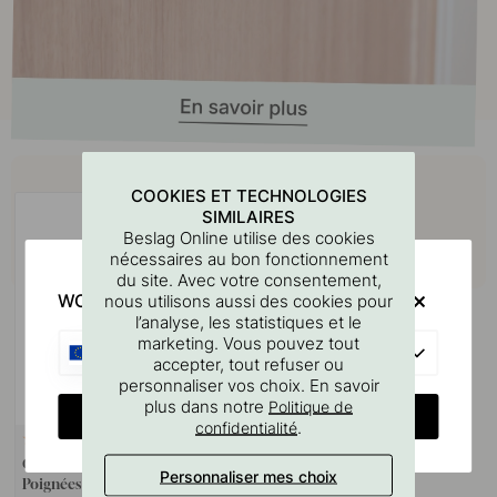
Achetez avec
COOKIES ET TECHNOLOGIES
SIMILAIRES
Beslag Online utilise des cookies
nécessaires au bon fonctionnement
du site. Avec votre consentement,
WOULD YOU RATHER VISIT?
nous utilisons aussi des cookies pour
l’analyse, les statistiques et le
marketing. Vous pouvez tout
EU
accepter, tout refuser ou
personnaliser vos choix. En savoir
plus dans notre
Politique de
CHANGE COUNTRY
.
confidentialité
127
Gabarit De Perçage Pour
Personnaliser mes choix
Poignées Et Boutons