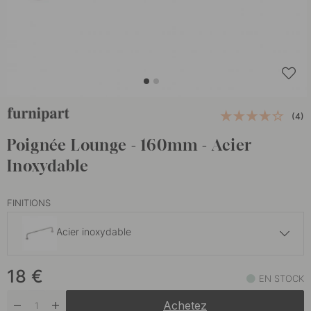
(4)
Poignée Lounge - 160mm - Acier
Inoxydable
FINITIONS
Acier inoxydable
53 €
18
€
Acier Inoxydable/Cuir Noir
EN STOCK
En stock
Achetez