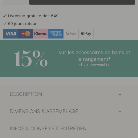
18 €
Chrome
En stock
Livraison gratuite dès €49
48.50 €
Chrome/Cuir Noir
60 jours retour
En stock
29.50 €
Laiton brossé
En stock
15%
sur les accessoires de bains et
32 €
le rangement*
Laiton poli
En stock
*Hors nouveautés
21.50 €
Noir
En stock
DESCRIPTION
48.50 €
Noir/Cuir Noir
En stock
DIMENSIONS & ASSEMBLAGE
INFOS & CONSEILS D'ENTRETIEN