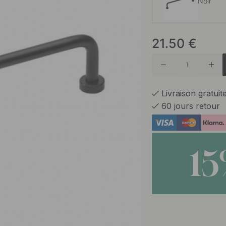
Noir
21.50
€
Acier in
Acier In
Livraison gratui
60 jours retour
Antique
1
Chrome
Chrome/