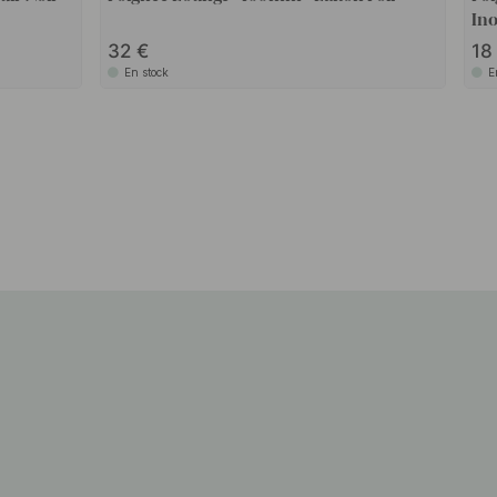
Ino
32
1
En stock
E