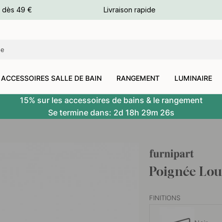
e dès 49 €
Livraison rapide
leurs
leurs
ACCESSOIRES SALLE DE BAIN
RANGEMENT
LUMINAIRE
15% sur les accessoires de bains & le rangement
Se termine dans:
2d
18h
29m
25s
Poignée Lou
FINITIONS