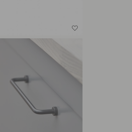
Cuivre b
Gunmeta
Laiton b
Laiton po
Noir