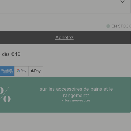
18 €
oxydable
EN STOCK
En stock
Achetez
53 €
oxydable/Cuir Noir
En stock
te dès €49
22.50 €
En stock
5%
sur les accessoires de bains et le
18 €
rangement*
En stock
*Hors nouveautés
48.50 €
Cuir Noir
En stock