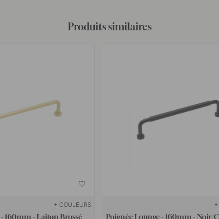
Produits similaires
+ COULEURS
+
- 160mm - Laiton Brossé
Poignée Lounge - 160mm - Noir/C