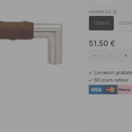
CHOISIR C/C
Acier In
128mm
192m
51.50
€
Livraison gratui
60 jours retour