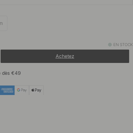
51.50 €
oxydable/Cuir Noir
En stock
m
EN STOCK
Achetez
te dès €49