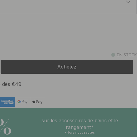
t
17.50 €
 en acier inoxydable
En stock
EN STOCK
Achetez
te dès €49
5%
sur les accessoires de bains et le
rangement*
*Hors nouveautés