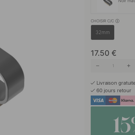
Noir ma
CHOISIR C/C
Finition
32mm
17.50
€
Livraison gratui
60 jours retour
1