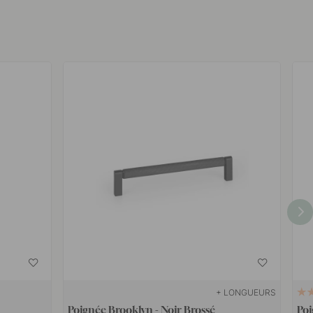
+ LONGUEURS
Poignée Brooklyn - Noir Brossé
Poi