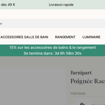
e dès 49 €
Livraison rapide
leurs
leurs
ACCESSOIRES SALLE DE BAIN
RANGEMENT
LUMINAIRE
15% sur les accessoires de bains & le rangement
Se termine dans:
3d
6h
58m
29s
Poignée Rac
FINITIONS