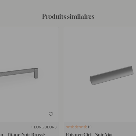
Produits similaires
+ LONGUEURS
1
n - Titane Noir Brossé
Poignée Ciel - Noir Mat