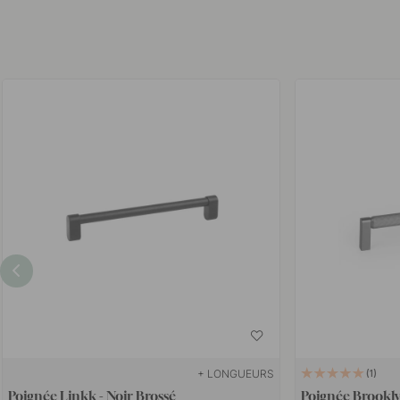
+ LONGUEURS
1
Poignée Linkk - Noir Brossé
Poignée Brookly