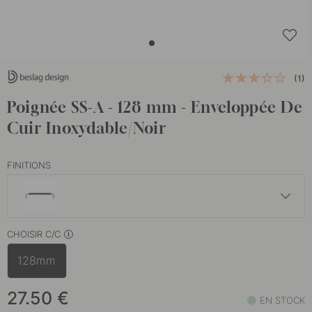
(1)
Poignée SS-A - 128 mm - Enveloppée De
Cuir Inoxydable/Noir
FINITIONS
27.50 €
CHOISIR C/C
En stock
128mm
27.50 €
Aspect Inoxydable/Naturel
En stock
27.50
€
EN STOCK