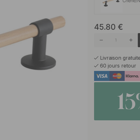
Chêne/N
45.80
€
Acier in
Laiton b
Livraison gratui
60 jours retour
Laiton b
1
Laiton
Noir ma