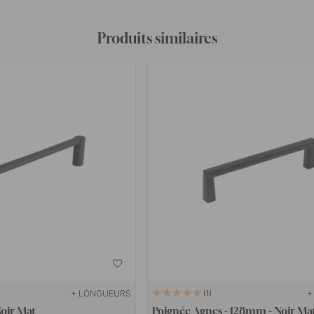
Produits similaires
+ LONGUEURS
+
1
Noir Mat
Poignée Agnes - 128mm - Noir Ma