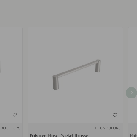
 COULEURS
+ LONGUEURS
t
Poignée Flow - Nickel Brossé
Poi