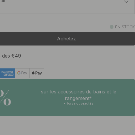
oir
42.50 €
oxydable brossé
EN STOCK
Bientôt en stock
Achetez
51.50 €
runi
En stock
te dès €49
42.50 €
rossé non traité
En stock
5%
sur les accessoires de bains et le
42.50 €
rangement*
En stock
*Hors nouveautés
42.50 €
t
En stock