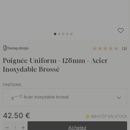
(3)
Poignée Uniform - 128mm - Acier
Inoxydable Brossé
FINITIONS
Acier inoxydable brossé
45.80 €
42.50
€
Chêne/Noir
BIENTÔT EN STOCK
En stock
Achetez