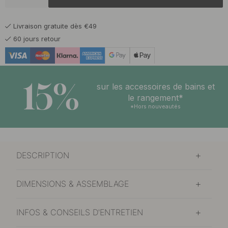
51.50 €
Laiton bruni
En stock
Livraison gratuite dès €49
42.50 €
Laiton brossé non traité
60 jours retour
En stock
42.50 €
Laiton
En stock
15%
sur les accessoires de bains et
42.50 €
le rangement*
Noir mat
En stock
*Hors nouveautés
42.50 €
Plaqué nickel
Bientôt en stock
DESCRIPTION
DIMENSIONS & ASSEMBLAGE
INFOS & CONSEILS D'ENTRETIEN