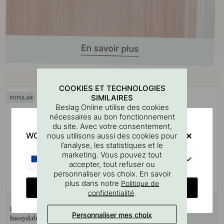
Achetez avec
COOKIES ET TECHNOLOGIES
SIMILAIRES
POPULAR
Beslag Online utilise des cookies
nécessaires au bon fonctionnement
du site. Avec votre consentement,
WOULD YOU RATHER VISIT?
nous utilisons aussi des cookies pour
l’analyse, les statistiques et le
marketing. Vous pouvez tout
EU
accepter, tout refuser ou
personnaliser vos choix. En savoir
plus dans notre
Politique de
CHANGE COUNTRY
.
confidentialité
+ COULEURS
15
127
Bouton T Uniform - Acier
Gabarit De Perçage Pour
Personnaliser mes choix
Inoxydable Brossé
Poignées Et Boutons