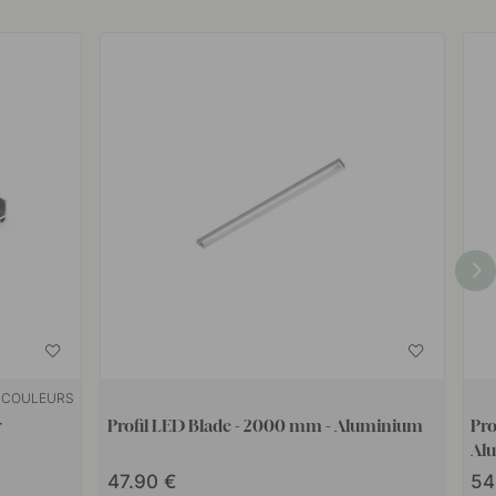
 COULEURS
r
Profil LED Blade - 2000 mm - Aluminium
Pro
Al
47.90
54