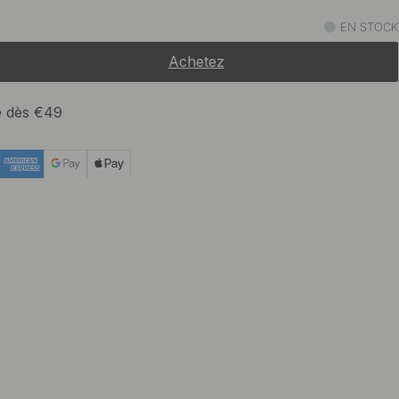
47.90 €
um
EN STOCK
En stock
Achetez
te dès €49