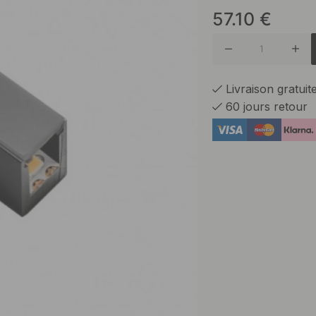
57.10
€
Alumini
Livraison gratui
60 jours retour