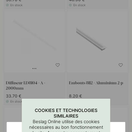
En stock
En stock
Diffuseur LD8104 - A -
Embouts 8112 - Aluminium 2-p
2000mm
33.70 €
8.20 €
En stock
En stock
COOKIES ET TECHNOLOGIES
SIMILAIRES
Beslag Online utilise des cookies
nécessaires au bon fonctionnement