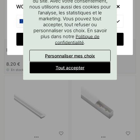
du site. Avec votre consentement,
WOULD YOU RATHER VISIT?
nous utilisons aussi des cookies pour
l’analyse, les statistiques et le
marketing. Vous pouvez tout
EU
accepter, tout refuser ou
personnaliser vos choix. En savoir
plus dans notre
Politique de
CHANGE COUNTRY
.
confidentialité
Embouts LD8104 - 2/p - Noir
Embouts LD8104 - Aluminium
Personnaliser mes choix
2-p
8.20 €
6.20 €
Tout accepter
En stock
En stock