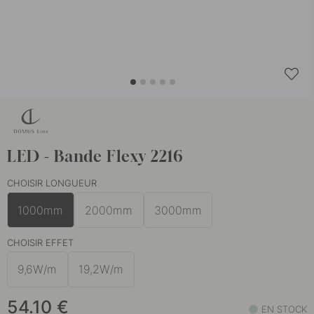
LED - Bande Flexy 2216
CHOISIR LONGUEUR
1000mm
2000mm
3000mm
CHOISIR EFFET
9,6W/m
19,2W/m
54.10
€
EN STOCK