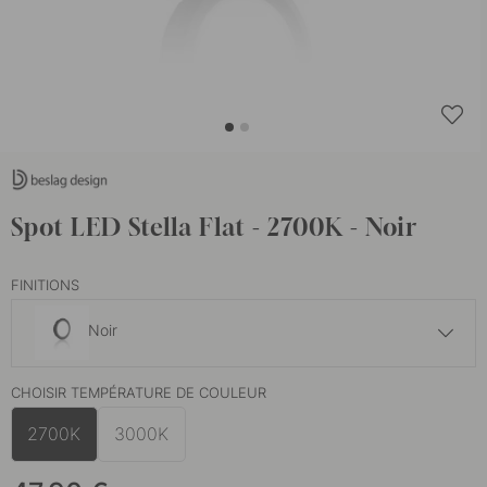
Spot LED Stella Flat - 2700K - Noir
FINITIONS
Noir
47.90 €
CHOISIR TEMPÉRATURE DE COULEUR
Finition en acier inoxydable
En stock
2700K
3000K
47.90 €
Blanc
En stock