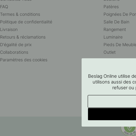
FAQ
Patères
Termes & conditions
Poignées De Por
Politique de confidentialité
Salle De Bain
Livraison
Rangement
Retours & réclamations
Luminaire
D'égalité de prix
Pieds De Meubl
Collaborations
Outlet
Paramètres des cookies
Beslag Online utilise
utilisons aussi des c
refuser ou 