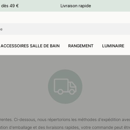
e dès 49 €
Livraison rapide
leurs
leurs
ACCESSOIRES SALLE DE BAIN
RANGEMENT
LUMINAIRE
ntes. Ci-dessous, nous répertorions les méthodes d'expédition avec le 
olution d'emballage et des livraisons rapides, votre commande peut êtr