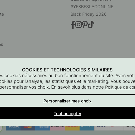
#YESBESLAGONLINE
te
Black Friday 2026
es
COOKIES ET TECHNOLOGIES SIMILAIRES
 des cookies nécessaires au bon fonctionnement du site. Avec vo
ookies pour l’analyse, les statistiques et le marketing. Vous pouv
personnaliser vos choix. En savoir plus dans notre
Politique de con
Beslag Online, Inre Kustvägen 32, 269 43 Båstad, Suède
Personnaliser mes choix
© 2015 - 2026 Copyright BeslagOnline i Båstad AB
Tout accepter