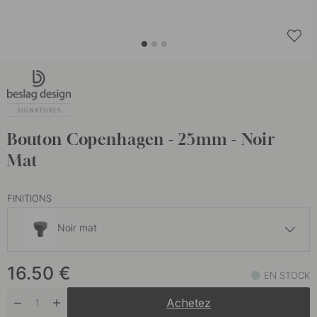
Bouton Copenhagen - 25mm - Noir
Mat
FINITIONS
Noir mat
18.50 €
16.50
€
Laiton bruni
EN STOCK
En stock
Achetez
18.50 €
Laiton Brut/Poli