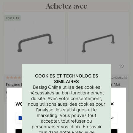
Achetez avec
POPULAR
COOKIES ET TECHNOLOGIES
+ LONGUEURS
+ LONGUEURS
40
9
SIMILAIRES
Poignée 1353 - Noir Mat
Poignée 1353 Care - Noir Mat
Beslag Online utilise des cookies
6.20 €
9 €
nécessaires au bon fonctionnement
du site. Avec votre consentement,
En stock
En stock
WOULD YOU RATHER VISIT?
nous utilisons aussi des cookies pour
l’analyse, les statistiques et le
marketing. Vous pouvez tout
EU
accepter, tout refuser ou
personnaliser vos choix. En savoir
plus dans notre
Politique de